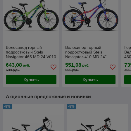
Велосипед горный
Велосипед горный
Го
подростковый Stels
подростковый Stels
Вел
Navigator 465 MD 24 V010
Navigator-410 MD 24"
430
(2025)
V010 (2024)
643,08
551,08
73
руб.
руб.
699 руб.
599 руб.
799
Купить
Купить
Акционные предложения и новинки
-8%
-8%