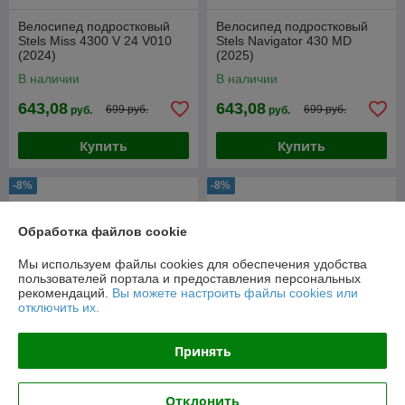
Велосипед подростковый
Велосипед подростковый
Stels Miss 4300 V 24 V010
Stels Navigator 430 MD
(2024)
(2025)
В наличии
В наличии
643,08
643,08
699 руб.
699 руб.
руб.
руб.
Купить
Купить
-8%
-8%
Обработка файлов cookie
Мы используем файлы cookies для обеспечения удобства
пользователей портала и предоставления персональных
рекомендаций.
Вы можете настроить файлы cookies или
отключить их.
Принять
Велосипед горный
подростковый Stels Focus
Велосипед подростковый
Отклонить