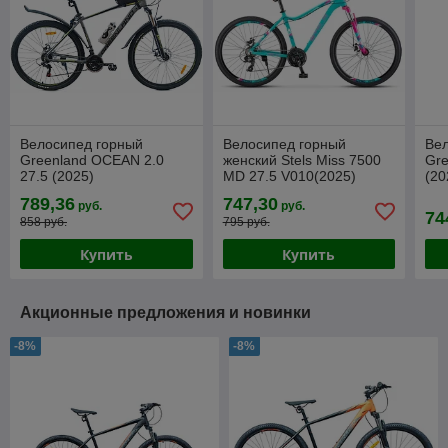
Велосипед горный
Велосипед горный
Ве
Greenland OCEAN 2.0
женский Stels Miss 7500
Gre
27.5 (2025)
MD 27.5 V010(2025)
(20
789,36
747,30
руб.
руб.
74
858 руб.
795 руб.
Купить
Купить
Акционные предложения и новинки
-8%
-8%