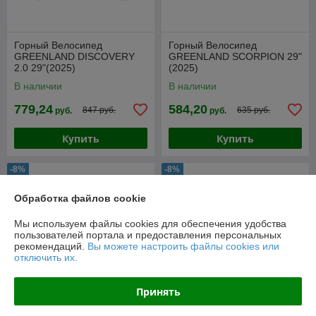
Горный Велосипед
Горный Велосипед
GREENLAND DISCOVERY
GREENLAND SCORPION 29"
2.0 29"(2025)
(2025)
В наличии
В наличии
779,24
584,20
847 руб.
635 руб.
руб.
руб.
Купить
Купить
-8%
-8%
Обработка файлов cookie
Мы используем файлы cookies для обеспечения удобства
пользователей портала и предоставления персональных
рекомендаций.
Вы можете настроить файлы cookies или
отключить их.
Принять