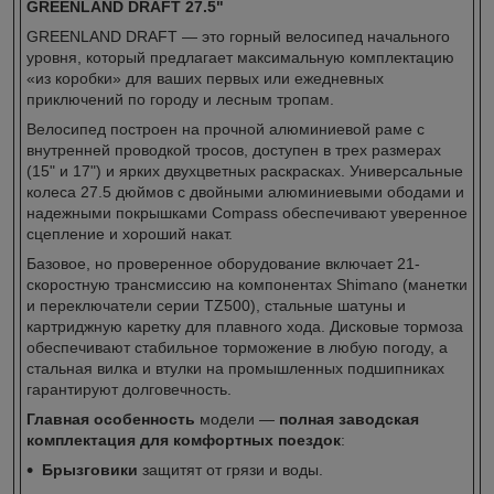
GREENLAND DRAFT 27.5"
GREENLAND DRAFT — это горный велосипед начального
уровня, который предлагает максимальную комплектацию
«из коробки» для ваших первых или ежедневных
приключений по городу и лесным тропам.
Велосипед построен на прочной алюминиевой раме с
внутренней проводкой тросов, доступен в трех размерах
(15" и 17") и ярких двухцветных раскрасках. Универсальные
колеса 27.5 дюймов с двойными алюминиевыми ободами и
надежными покрышками Compass обеспечивают уверенное
сцепление и хороший накат.
Базовое, но проверенное оборудование включает 21-
скоростную трансмиссию на компонентах Shimano (манетки
и переключатели серии TZ500), стальные шатуны и
картриджную каретку для плавного хода. Дисковые тормоза
обеспечивают стабильное торможение в любую погоду, а
стальная вилка и втулки на промышленных подшипниках
гарантируют долговечность.
Главная особенность
модели —
полная заводская
комплектация для комфортных поездок
:
Брызговики
защитят от грязи и воды.