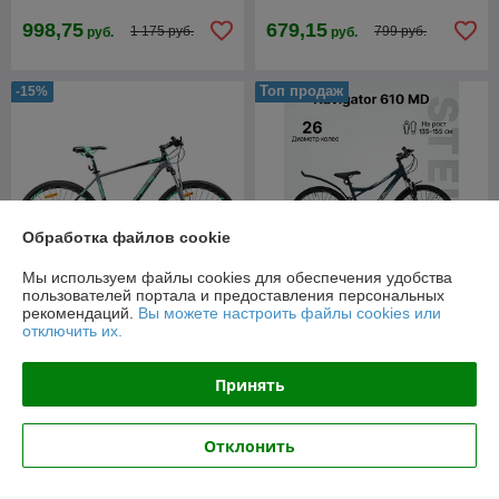
998,75
679,15
1 175 руб.
799 руб.
руб.
руб.
Топ продаж
-15%
Обработка файлов cookie
Мы используем файлы cookies для обеспечения удобства
пользователей портала и предоставления персональных
рекомендаций.
Вы можете настроить файлы cookies или
отключить их.
Велосипед горный Stels
Велосипед горный STELS
Navigator 610 MD.
Navigator-930 MD 29"(2025)
26“V050(2024)
Принять
В наличии
В наличии
952
679,15
1 120 руб.
799 руб.
руб.
руб.
Отклонить
Топ продаж
Топ продаж