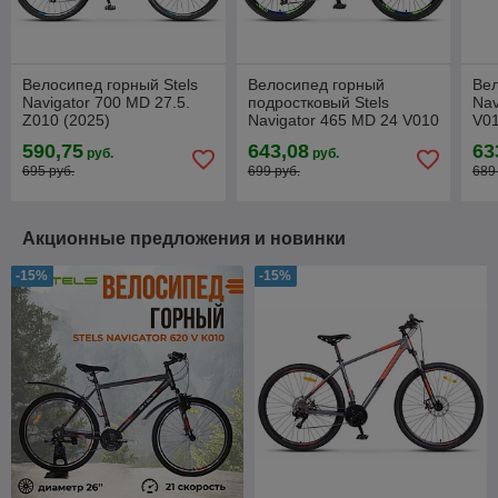
Велосипед горный Stels
Велосипед горный
Вел
Navigator 700 MD 27.5.
подростковый Stels
Nav
Z010 (2025)
Navigator 465 MD 24 V010
V01
(2025)
590,75
643,08
63
руб.
руб.
695 руб.
699 руб.
689
Акционные предложения и новинки
-15%
-15%