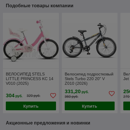
Подобные товары компании
ВЕЛОСИПЕД STELS
Велосипед подростковый
Вел
LITTLE PRINCESS KC 14
Stels Turbo 220 20" V
Jet
V010 (2025)
Z010 (2026)
331,20
25
руб.
304
320 руб.
руб.
360 руб.
270
Купить
Купить
Акционные предложения и новинки