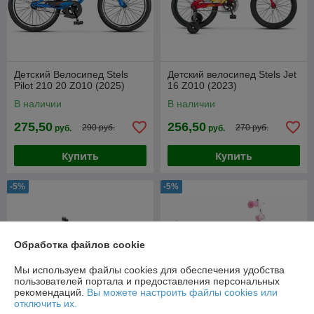
Детский Велосипед Stels
Детский велосипед Stels Jet
Pilot 210 20 Z010 (2025)
16 Z010 (2023)
В наличии
В наличии
275,50
256,50
290 руб.
270 руб.
руб.
руб.
Купить
Купить
-5%
-5%
Обработка файлов cookie
Мы используем файлы cookies для обеспечения удобства
пользователей портала и предоставления персональных
рекомендаций.
Вы можете настроить файлы cookies или
отключить их.