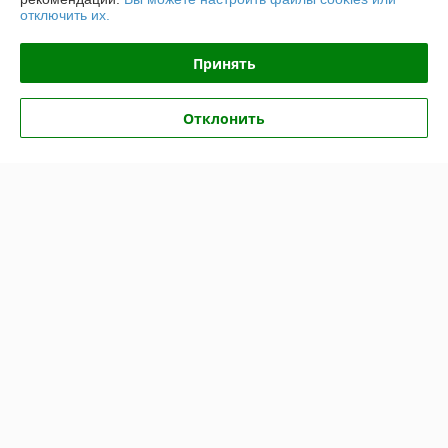
отключить их.
Принять
Детский велосипед Stels Jet
Велосипед детский Stels
16 Z010 (2023)
Flyte 16C Z012 (2024)
В наличии
В наличии
Отклонить
256,50
228
270 руб.
240 руб.
руб.
руб.
Купить
Купить
Показать ещё
О нас
Рейтинг не сформирован
Менее 5 отзывов за последний год
Компания продает на
Deal.by
Работает с 09.04.2015