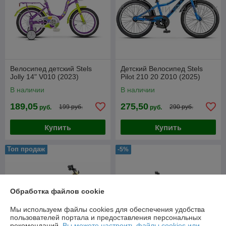
Велосипед детский Stels
Детский Велосипед Stels
Jolly 14" V010 (2023)
Pilot 210 20 Z010 (2025)
В наличии
В наличии
189,05
275,50
199 руб.
290 руб.
руб.
руб.
Купить
Купить
Топ продаж
-5%
Обработка файлов cookie
Мы используем файлы cookies для обеспечения удобства
пользователей портала и предоставления персональных
рекомендаций.
Вы можете настроить файлы cookies или