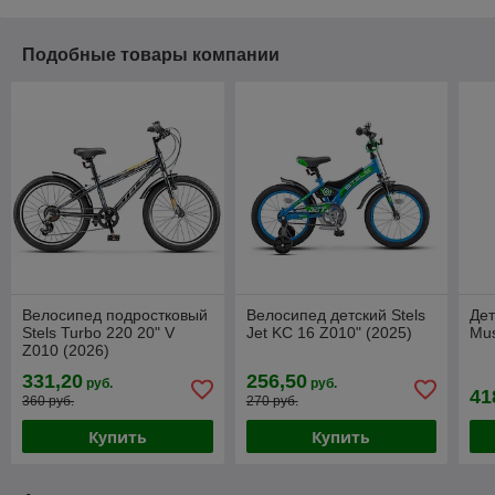
Подобные товары компании
Велосипед подростковый
Велосипед детский Stels
Дет
Stels Turbo 220 20" V
Jet KC 16 Z010" (2025)
Mus
Z010 (2026)
331,20
256,50
руб.
руб.
41
360 руб.
270 руб.
Купить
Купить