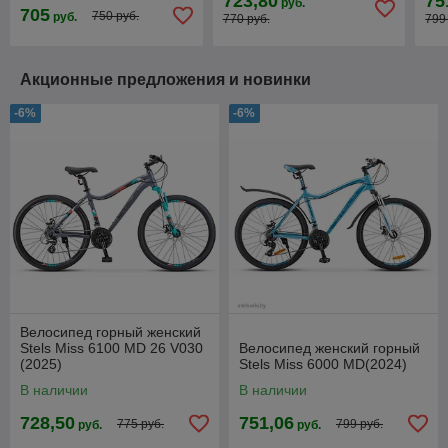
723,80
75
руб.
705
750 руб.
руб.
770 руб.
799
Акционные предложения и новинки
-6%
-6%
Велосипед горный женский
Stels Miss 6100 MD 26 V030
Велосипед женский горный
(2025)
Stels Miss 6000 MD(2024)
В наличии
В наличии
728,50
751,06
775 руб.
799 руб.
руб.
руб.