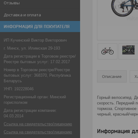
Отзывы
Доставка и оплата
ИНФОРМАЦИЯ ДЛЯ ПОКУПАТЕЛЯ
ИП Кучинский Виктор Викторович
г. Минск, ул. Илимская 29-193
Дата регистрации в Торговом реестре/
Реестре бытовых услуг: 17.02.2017
Номер в Торговом реестре/Реестре
бытовых услуг: 368370, Республика
Описание
Х
Беларусь
УНП: 192228046
Регистрационный орган: Минский
Горный велосипед. Д
горисполком
скорость. Передний 
тормоза. Спортивное
Дата регистрации компании:
черный, красный/черн
04.03.2014
Ссылка на свидетельство/лицензию
Информация дл
Ссылка на свидетельство/лицензию