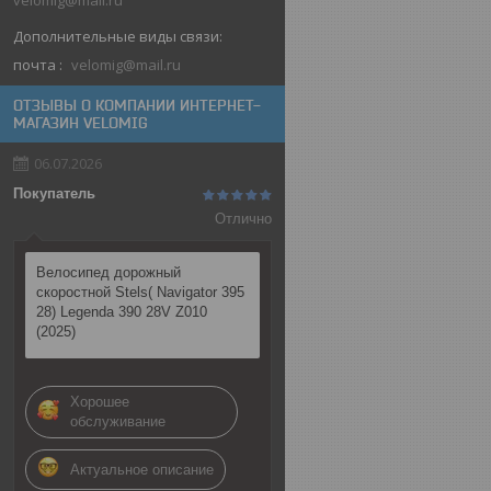
velomig@mail.ru
почта
velomig@mail.ru
ОТЗЫВЫ О КОМПАНИИ ИНТЕРНЕТ-
МАГАЗИН VELOMIG
06.07.2026
Покупатель
Отлично
Велосипед дорожный
скоростной Stels( Navigator 395
28) Legenda 390 28V Z010
(2025)
Хорошее
обслуживание
Актуальное описание