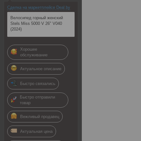
Сделка на маркетплейсе Deal.by
Велосипед горный женский
Stels Miss 5000 V 26" V040
(2024)
Хорошее
обслуживание
Актуальное описание
Быстро связались
Быстро отправили
товар
Вежливый продавец
Актуальная цена