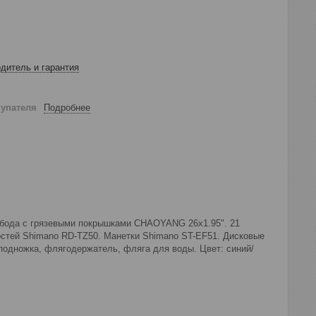
дитель и гарантия
купателя
Подробнее
обода с грязевыми покрышками CHAOYANG 26x1.95". 21
остей Shimano RD-TZ50. Манетки Shimano ST-EF51. Дисковые
подножка, флягодержатель, фляга для воды. Цвет: синий/