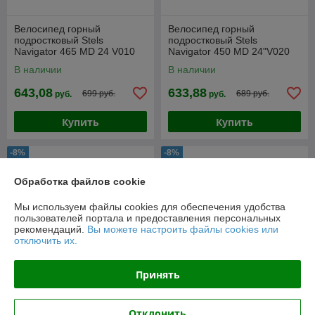
Велосипед горный
Велосипед горный
подростковый Stels
подростковый Stels
Navigator 465 MD 24 V010
Navigator 450 MD 24"V020
(2025)
(2024)
В наличии
В наличии
643,08
633,88
699 руб.
689 руб.
руб.
руб.
Купить
Купить
-8%
-8%
Обработка файлов cookie
Мы используем файлы cookies для обеспечения удобства
пользователей портала и предоставления персональных
рекомендаций.
Вы можете настроить файлы cookies или
отключить их.
Принять
Велосипед подростковый
Велосипед подростковый
Отклонить