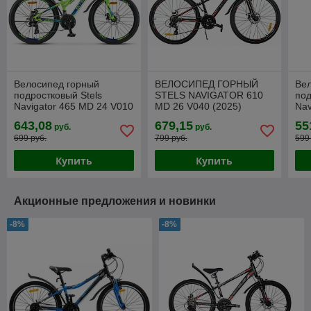
Велосипед горный
ВЕЛОСИПЕД ГОРНЫЙ
Ве
подростковый Stels
STELS NAVIGATOR 610
под
Navigator 465 MD 24 V010
MD 26 V040 (2025)
Nav
(2025)
V01
643,08
679,15
55
руб.
руб.
699 руб.
799 руб.
599
Купить
Купить
Акционные предложения и новинки
-8%
-8%