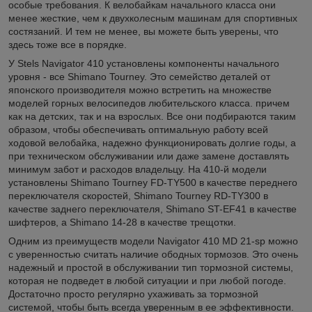
особые требования. К велобайкам начального класса они
менее жесткие, чем к двухколесным машинам для спортивных
состязаний. И тем не менее, вы можете быть уверены, что
здесь тоже все в порядке.
У Stels Navigator 410 установлены компоненты начального
уровня - все Shimano Tourney. Это семейство деталей от
японского производителя можно встретить на множестве
моделей горных велосипедов любительского класса. причем
как на детских, так и на взрослых. Все они подбираются таким
образом, чтобы обеспечивать оптимальную работу всей
ходовой велобайка, надежно функционировать долгие годы, а
при техническом обслуживании или даже замене доставлять
минимум забот и расходов владельцу. На 410-й модели
установлены Shimano Tourney FD-TY500 в качестве переднего
переключателя скоростей, Shimano Tourney RD-TY300 в
качестве заднего переключателя, Shimano ST-EF41 в качестве
шифтеров, а Shimano 14-28 в качестве трещотки.
Одним из преимуществ модели Navigator 410 MD 21-sp можно
с уверенностью считать наличие ободных тормозов. Это очень
надежный и простой в обслуживании тип тормозной системы,
которая не подведет в любой ситуации и при любой погоде.
Достаточно просто регулярно ухаживать за тормозной
системой, чтобы быть всегда уверенным в ее эффективности.