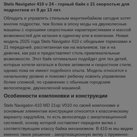
Stels Navigator 410 v 24 - горный байк с 21 скоростью для
подростков от 8 до 13 лет.
Обладать и управлять стильным маунтинбайком сегодня хотят
многие подростки, тем более в эпоху моды на двухколесные
машины с хорошими скоростными характеристиками и массой
возможностей для катания в одиночку или в компании. Новая
модель 2025 года Stels Navigator 410 с ободными тормозами и
21 передачей, рассчитанная как на мальчиков, так и на
девочек, как раз и предоставляет столь привлекательные
возможности. Этот байк оптимально подойдет для тех детей,
которые хотели кататься в более активном и скоростном стиле,
однако пока не имеют подобного опыта. Модель относится к
начальному уровню и поможет ребенку освоить управление
более сложной, по сравнению с обычным городским
велосипедом, двухколесной машиной.
Особенности компоновки и конструкции
Stels Navigator-410 MD 21sp V010 по своей компоновке и
основным элементам конструкции относится к классическому
варианту хардтейла, то есть велосипеда с амортизационной
системой, основу которой составляет передняя вилка с
соответствующим классу байка механизмом. В 410-м мы видим
именно такое решение - амортизационную вилку с пружинно-