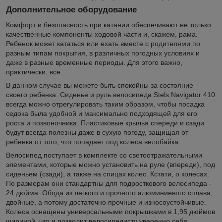
Дополнительное оборудование
Комфорт и безопасность при катании обеспечивают не только
качественные компоненты ходовой части и, скажем, рама.
Ребенок может кататься или ехать вместе с родителями по
разным типам покрытия, в различных погодных условиях и
даже в разные временные периоды. Для этого важно,
практически, все.
В данном случае вы можете быть спокойны за состояние
своего ребенка. Сиденье и руль велосипеда Stels Navigator 410
всегда можно отрегулировать таким образом, чтобы посадка
седока была удобной и максимально подходящей для его
роста и позвоночника. Пластиковые крылья спереди и сзади
будут всегда полезны даже в сухую погоду, защищая от
ребенка от того, что попадает под колеса велобайка.
Велосипед поступает в комплекте со светоотражательными
элементами, которые можно установить на руле (впереди), под
сиденьем (сзади), а также на спицах колес. Кстати, о колесах.
По размерам они стандартны для подросткового велосипеда -
24 дюйма. Обода из легкого и прочного алюминиевого сплава,
двойные, а потому достаточно прочные и износоустойчивые.
Колеса оснащены универсальными покрышками в 1,95 дюймов
шириной, что и позволит велосипедисту уверенно себя